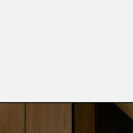
Ост
Вы получи
каталог пр
 29, корп. 3