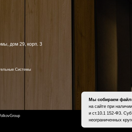
Я согл
конфид
 Системы
oup
Персональные да
оснований в соотв
установлены запр
опубликованных 
Мы собираем файлы
на сайте при наличии
и ст.10.1 152-ФЗ. С
неограниченных кру