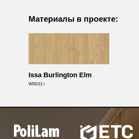
Материалы в проекте:
Issa
Burlington Elm
W0031
A
О КОМПАНИИ
hello@polilam.ru
ПРОЕКТЫ
г. Санкт-Петербург,
пр. Александровской Фермы, дом
ПРОДУКЦИЯ