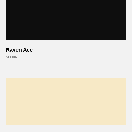
Raven Ace
M0006
Оставьте заявку
Вы получите бесплатную консультацию и
каталог продукции в подарок.