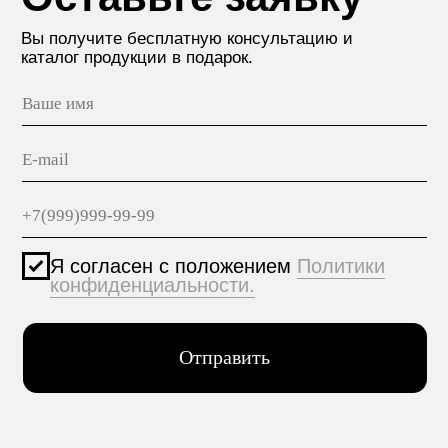
МАТЕРИАЛЫ
hello@polilam.ru
КОНТАКТЫ
Политика конфиденциальности
© 2005-2025 ООО ЕТС - Строительные Системы
Персональные данные опубликованы на сайте при
наличии правовых оснований в соответствии с ч.1
ст.6 и ст.10.1 152-ФЗ. Субъектами установлены
запреты на обработку неограниченных кругом лиц
опубликованных персональных данных.
Создание сайта VolkovGroup