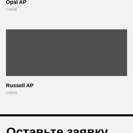
Opal AP
C0036
Я согласен с положением
Политики
конфиденциальности.
Отправить
Russell AP
C0034
+7 (812) 426-74-47
О КОМПАНИИ
г. Санкт-Петербург,
ПРОЕКТЫ
пр. Александровской Фермы,
дом 29, корп. 3
ПРОДУКЦИЯ