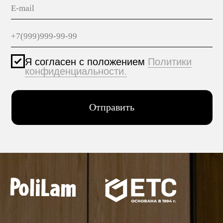
дом 29, корп. 3
ПРОДУКЦИЯ
МАТЕРИАЛЫ
hello@polilam.ru
КОНТАКТЫ
Политика конфиденциальности
© 2005-2025 ООО ЕТС - Строительные Системы
Персональные данные опубликованы на сайте при
наличии правовых оснований в соответствии с ч.1
ст.6 и ст.10.1 152-ФЗ. Субъектами установлены
запреты на обработку неограниченных кругом лиц
опубликованных персональных данных.
Создание сайта VolkovGroup