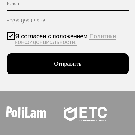
© 2005-2025 ООО ЕТС - Строительные Системы
Персональные данные опубликованы на сайте при
наличии правовых оснований в соответствии с ч.1
ст.6 и ст.10.1 152-ФЗ. Субъектами установлены
запреты на обработку неограниченных кругом лиц
опубликованных персональных данных.
Создание сайта VolkovGroup