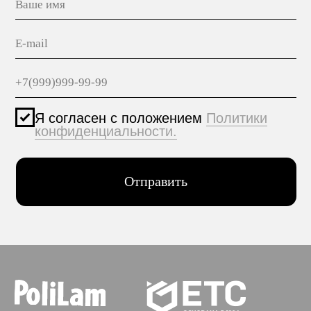
Политика конфиденциальности
© 2005-2025 ООО ЕТС - Строительные Системы
Персональные данные опубликованы на сайте при
наличии правовых оснований в соответствии с ч.1
ст.6 и ст.10.1 152-ФЗ. Субъектами установлены
запреты на обработку неограниченных кругом лиц
опубликованных персональных данных.
Создание сайта VolkovGroup