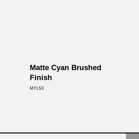
Matte Cyan Brushed
Finish
MTL53
авьте заявку
те бесплатную консультацию и
одукции в подарок.