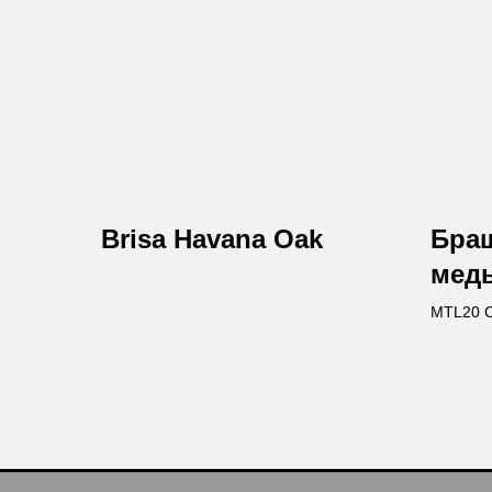
Brisa Havana Oak
Бра
медь
золо
MTL20 C
Horizont