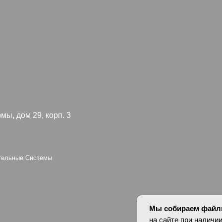
 29, корп. 3
Я согл
конфид
 Системы
oup
Персональные да
оснований в соотв
установлены запр
опубликованных 
Мы собираем файлы
на сайте при наличии