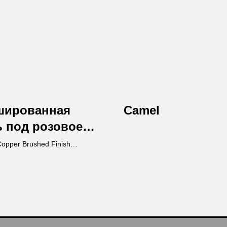
шированная
Camel
 под розовое
то
opper Brushed Finish
al Rosegold
Ост
Вы получи
каталог пр