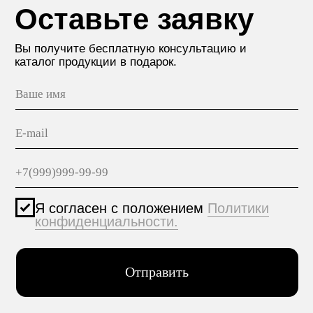
дом 29, корп. 3
ПРОДУКЦИЯ
МАТЕРИАЛЫ
hello@polilam.ru
КОНТАКТЫ
Политика конфиденциальности
© 2005-2025 ООО ЕТС - Строительные Системы
Персональные данные опубликованы на сайте при
наличии правовых оснований в соответствии с ч.1
ст.6 и ст.10.1 152-ФЗ. Субъектами установлены
запреты на обработку неограниченных кругом лиц
опубликованных персональных данных.
Создание сайта VolkovGroup