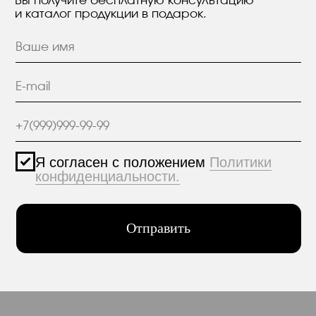
КОНТАКТЫ
Политика конфиденциальности
© 2005-2025 ООО ЕТС - Строительные Системы
Персональные данные опубликованы на
сайте при наличии правовых оснований в
соответствии с ч.1 ст.6 и ст.10.1 152-ФЗ.
Субъектами установлены запреты на
обработку неограниченных кругом лиц
опубликованных персональных данных.
Создание сайта VolkovGroup