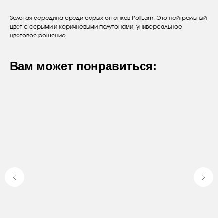
Золотая середина среди серых оттенков PoliLam. Это нейтральный
цвет с серыми и коричневыми полутонами, универсальное
цветовое решение
Вам может понравиться:
Оставьте заявку
Вы получите бесплатную консультацию
и каталог продукции в подарок.