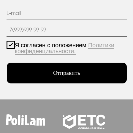
Политика конфиденциальности
© 2005-2025 ООО ЕТС - Строительные Системы
Персональные данные опубликованы на
сайте при наличии правовых оснований в
соответствии с ч.1 ст.6 и ст.10.1 152-ФЗ.
Субъектами установлены запреты на
обработку неограниченных кругом лиц
опубликованных персональных данных.
Создание сайта VolkovGroup