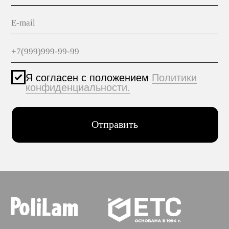
Политика конфиденциальности
© 2005-2025 ООО ЕТС - Строительные Системы
Персональные данные опубликованы на сайте при
наличии правовых оснований в соответствии с ч.1
ст.6 и ст.10.1 152-ФЗ. Субъектами установлены
запреты на обработку неограниченных кругом лиц
опубликованных персональных данных.
Создание сайта VolkovGroup