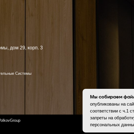
 29, корп. 3
Я согл
конфид
 Системы
oup
Персональные да
оснований в соотв
установлены запр
опубликованных 
Мы собираем файл
опубликованы на сай
соответствии с ч.1 с
запреты на обработк
персональных данны