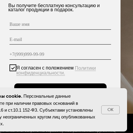
асен с положением
Политики
енциальности.
Отправить
нные опубликованы на сайте при наличии правовых
етствии с ч.1 ст.6 и ст.10.1 152-ФЗ. Субъектами
еты на обработку неограниченных кругом лиц
персональных данных.
Персональные данные
ы cookie.
те при наличии правовых оснований в
т.6 и ст.10.1 152-ФЗ. Субъектами установлены
ОК
у неограниченных кругом лиц опубликованных
х.