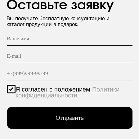
ПРОДУКЦИЯ
МАТЕРИАЛЫ
hello@polilam.ru
КОНТАКТЫ
Политика конфиденциальности
© 2005-2025 ООО ЕТС - Строительные Системы
Персональные данные опубликованы на сайте при
наличии правовых оснований в соответствии с ч.1
ст.6 и ст.10.1 152-ФЗ. Субъектами установлены
запреты на обработку неограниченных кругом лиц
опубликованных персональных данных.
Создание сайта VolkovGroup