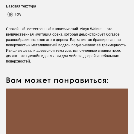
Базовая текстура
RW
Спокойный, естественный и классический. Alaya Walnut — это
величественная имитация ореха, которая демонстрирует богатое
разнообразие волокон этого дерева. Бархатистая брашированная
поверхность и металлический подтон подчёркивают её трёхмерность.
Изящные детали древесной текстуры, выполненные в миниатюре,
делают этот дизайн идеальным для мебели, дверей и небольших
поверхностей.
Вам может понравиться:
Оставьте заявку
Вы получите бесплатную консультацию и
каталог продукции в подарок.