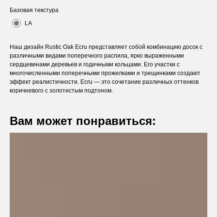
Базовая текстура
LA
Наш дизайн Rustic Oak Ecru представляет собой комбинацию досок с
различными видами поперечного распила, ярко выраженными
сердцевинами деревьев и годичными кольцами. Его участки с
многочисленными поперечными прожилками и трещинками создают
эффект реалистичности. Ecru — это сочетание различных оттенков
коричневого с золотистым подтоном.
Вам может понравиться:
Оставьте заявку
Вы получите бесплатную консультацию и
каталог продукции в подарок.