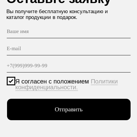
МАТЕРИАЛЫ
hello@polilam.ru
КОНТАКТЫ
Политика конфиденциальности
© 2005-2025 ООО ЕТС - Строительные Системы
Персональные данные опубликованы на сайте при
наличии правовых оснований в соответствии с ч.1
ст.6 и ст.10.1 152-ФЗ. Субъектами установлены
запреты на обработку неограниченных кругом лиц
опубликованных персональных данных.
Создание сайта VolkovGroup