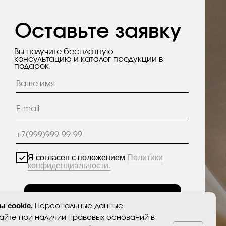
асен с положением
Политики
енциальности.
Отправить
анные опубликованы на сайте при наличии правовых
тветствии с ч.1 ст.6 и ст.10.1 152-ФЗ. Субъектами
преты на обработку неограниченных кругом лиц
 персональных данных.
 cookie.
Персональные данные
айте при наличии правовых оснований в