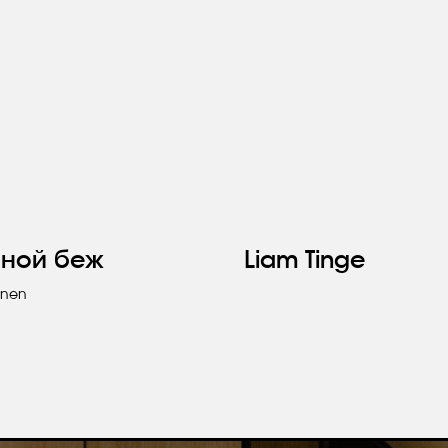
яной беж
Liam Tinge
inen
Ост
Вы получ
консульта
подарок.