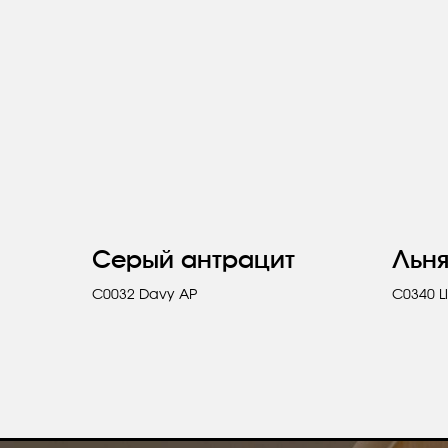
Серый антрацит
Льн
C0032 Davy AP
C0340 L