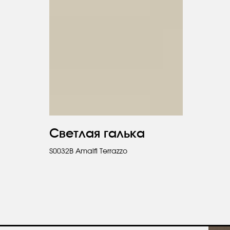
Светлая галька
S0032B Amalfi Terrazzo
авьте заявку
ите бесплатную
цию и каталог продукции в