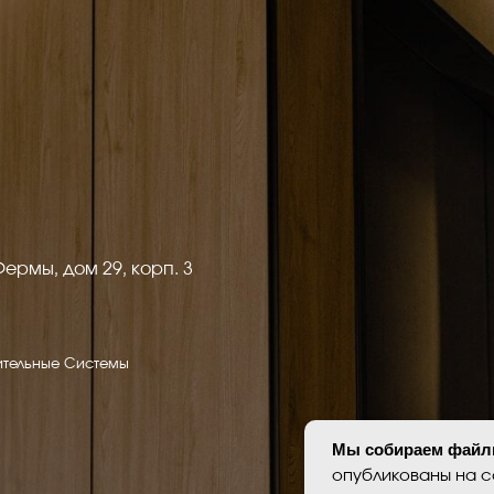
ом 29, корп. 3
Я согл
конфид
е Системы
vGroup
Персональные д
оснований в соо
установлены за
опубликованных
Мы собираем файлы
опубликованы на с