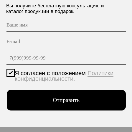
МАТЕРИАЛЫ
hello@polilam.ru
КОНТАКТЫ
Политика конфиденциальности
© 2005-2025 ООО ЕТС - Строительные Системы
Персональные данные опубликованы на сайте при
наличии правовых оснований в соответствии с ч.1
ст.6 и ст.10.1 152-ФЗ. Субъектами установлены
запреты на обработку неограниченных кругом лиц
опубликованных персональных данных.
Создание сайта VolkovGroup