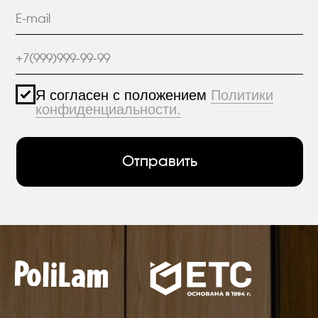
+7 (812) 426-74-47
О КОМПАНИИ
г. Санкт-Петербург,
ПРОЕКТЫ
пр. Александровской
Фермы, дом 29, корп. 3
ПРОДУКЦИЯ
МАТЕРИАЛЫ
hello@polilam.ru
КОНТАКТЫ
Политика конфиденциальности
© 2005-2025 ООО ЕТС - Строительные Системы
Персональные данные опубликованы на
сайте при наличии правовых оснований в
соответствии с ч.1 ст.6 и ст.10.1 152-ФЗ.
Субъектами установлены запреты на
обработку неограниченных кругом лиц
опубликованных персональных данных.
Создание сайта VolkovGroup