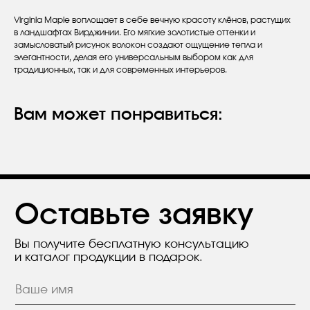
Virginia Maple воплощает в себе вечную красоту клёнов, растущих
в ландшафтах Вирджинии. Его мягкие золотистые оттенки и
замысловатый рисунок волокон создают ощущение тепла и
элегантности, делая его универсальным выбором как для
Оставьте заявку
традиционных, так и для современных интерьеров.
Вы получите бесплатную консультацию
и каталог продукции в подарок.
Вам может понравиться:
Я согласен с положением
Политики
конфиденциальности.
Отправить