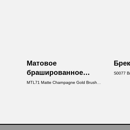
Матовое
Бре
брашированное
S0077 B
золото
MTL71 Matte Champagne Gold Brushed
Finish