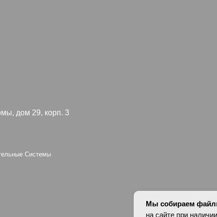
 29, корп. 3
Я согл
конфид
 Системы
oup
Персональные да
оснований в соотв
установлены запр
опубликованных 
Мы собираем файлы
на сайте при наличии