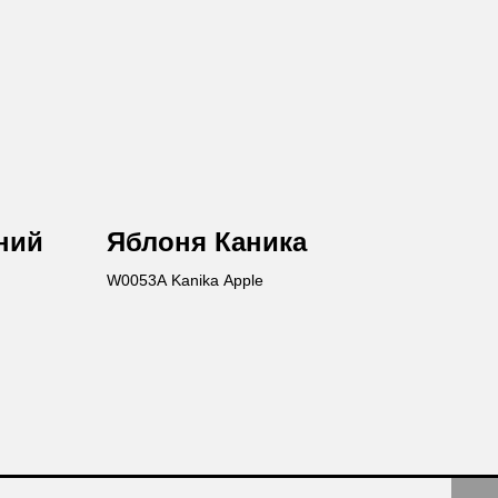
ний
Яблоня Каника
W0053A Kanika Apple
авьте заявку
те бесплатную консультацию и
одукции в подарок.