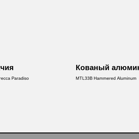
кчия
Кованый алюми
recca Paradiso
MTL33B Hammered Aluminum
Ост
Вы получи
каталог пр