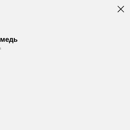
 медь
h