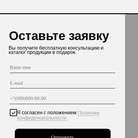
одукции в подарок.
асен с положением
Политики
енциальности.
Отправить
нные опубликованы на сайте при наличии правовых
етствии с ч.1 ст.6 и ст.10.1 152-ФЗ. Субъектами
еты на обработку неограниченных кругом лиц
персональных данных.