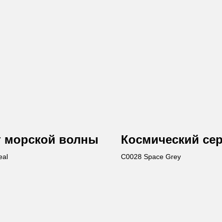
т морской волны
Космический се
eal
C0028 Space Grey
Ост
Вы получи