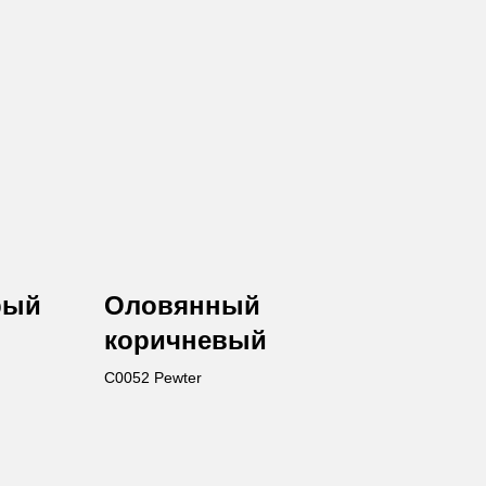
рый
Оловянный
коричневый
C0052 Pewter
авьте заявку
те бесплатную консультацию и