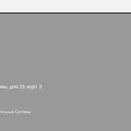
каталог пр
 29, корп. 3
Я согл
конфид
 Системы
oup
Персональные да
оснований в соотв
установлены запр
опубликованных 