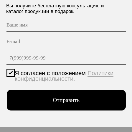
МАТЕРИАЛЫ
hello@polilam.ru
КОНТАКТЫ
Политика конфиденциальности
© 2005-2025 ООО ЕТС - Строительные Системы
Персональные данные опубликованы на сайте при
наличии правовых оснований в соответствии с ч.1
ст.6 и ст.10.1 152-ФЗ. Субъектами установлены
запреты на обработку неограниченных кругом лиц
опубликованных персональных данных.
Создание сайта VolkovGroup