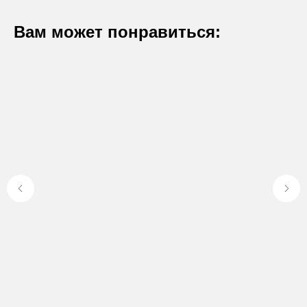
Вам может понравиться:
Оставьте заявку
Вы получите бесплатную консультацию и
каталог продукции в подарок.
Я согласен с положением
Политики
конфиденциальности.