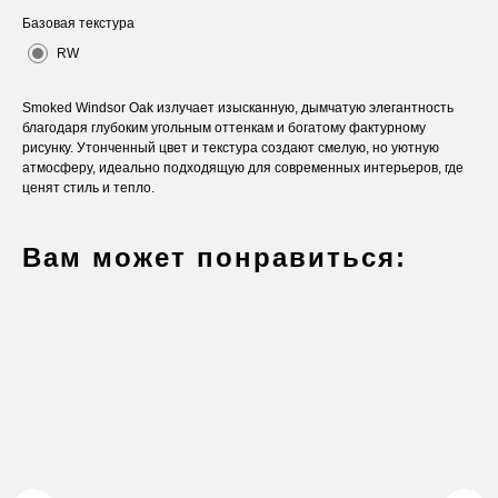
Базовая текстура
RW
Smoked Windsor Oak излучает изысканную, дымчатую элегантность
благодаря глубоким угольным оттенкам и богатому фактурному
рисунку. Утонченный цвет и текстура создают смелую, но уютную
атмосферу, идеально подходящую для современных интерьеров, где
ценят стиль и тепло.
Вам может понравиться:
Оставьте заявку
Вы получите бесплатную консультацию и
каталог продукции в подарок.