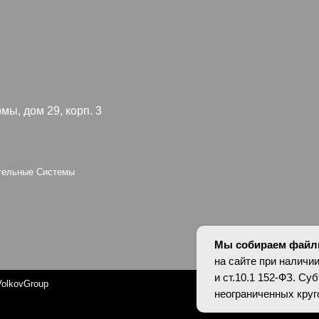
 29, корп. 3
Я согл
конфид
 Системы
oup
Персональные да
оснований в соотв
установлены запр
опубликованных 
Мы собираем файлы
на сайте при наличии
и ст.10.1 152-ФЗ. С
неограниченных кру