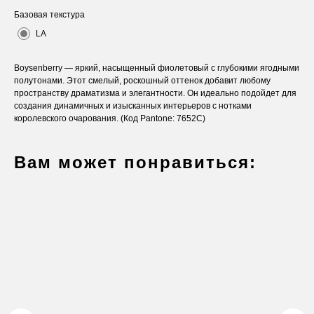
Базовая текстура
LA
Boysenberry — яркий, насыщенный фиолетовый с глубокими ягодными
полутонами. Этот смелый, роскошный оттенок добавит любому
пространству драматизма и элегантности. Он идеально подойдет для
создания динамичных и изысканных интерьеров с нотками
королевского очарования. (Код Pantone: 7652C)
Вам может понравиться:
Оставьте заявку
Вы получите бесплатную консультацию и
каталог продукции в подарок.