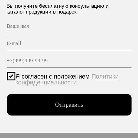
МАТЕРИАЛЫ
hello@polilam.ru
КОНТАКТЫ
Политика конфиденциальности
© 2005-2025 ООО ЕТС - Строительные Системы
Персональные данные опубликованы на сайте при
наличии правовых оснований в соответствии с ч.1
ст.6 и ст.10.1 152-ФЗ. Субъектами установлены
запреты на обработку неограниченных кругом лиц
опубликованных персональных данных.
Создание сайта VolkovGroup