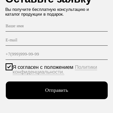
МАТЕРИАЛЫ
hello@polilam.ru
КОНТАКТЫ
Политика конфиденциальности
© 2005-2025 ООО ЕТС - Строительные Системы
Персональные данные опубликованы на сайте при
наличии правовых оснований в соответствии с ч.1
ст.6 и ст.10.1 152-ФЗ. Субъектами установлены
запреты на обработку неограниченных кругом лиц
опубликованных персональных данных.
Создание сайта VolkovGroup