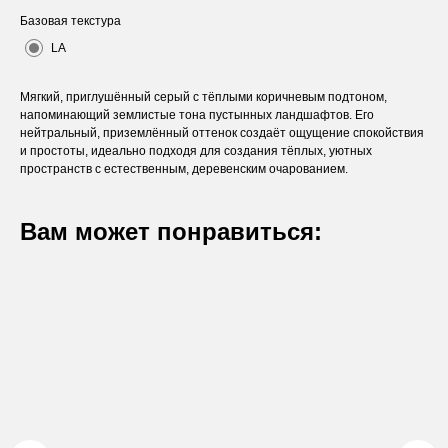
Базовая текстура
LA
Мягкий, приглушённый серый с тёплыми коричневым подтоном,
напоминающий землистые тона пустынных ландшафтов. Его
нейтральный, приземлённый оттенок создаёт ощущение спокойствия
и простоты, идеально подходя для создания тёплых, уютных
пространств с естественным, деревенским очарованием.
Вам может понравиться:
Оставьте заявку
Вы получите бесплатную консультацию и
каталог продукции в подарок.