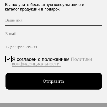
МАТЕРИАЛЫ
hello@polilam.ru
КОНТАКТЫ
Политика конфиденциальности
© 2005-2025 ООО ЕТС - Строительные Системы
Персональные данные опубликованы на сайте при
наличии правовых оснований в соответствии с ч.1
ст.6 и ст.10.1 152-ФЗ. Субъектами установлены
запреты на обработку неограниченных кругом лиц
опубликованных персональных данных.
Создание сайта VolkovGroup