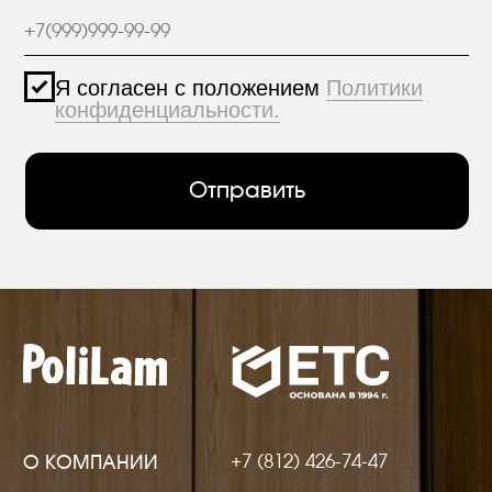
+7 (812) 426-74-47
О КОМПАНИИ
г. Санкт-Петербург,
ПРОЕКТЫ
пр. Александровской
Фермы, дом 29, корп. 3
ПРОДУКЦИЯ
МАТЕРИАЛЫ
hello@polilam.ru
КОНТАКТЫ
Политика конфиденциальности
© 2005-2025 ООО ЕТС - Строительные Системы
Персональные данные опубликованы на
сайте при наличии правовых оснований в
соответствии с ч.1 ст.6 и ст.10.1 152-ФЗ.
Субъектами установлены запреты на
обработку неограниченных кругом лиц
опубликованных персональных данных.
Создание сайта VolkovGroup