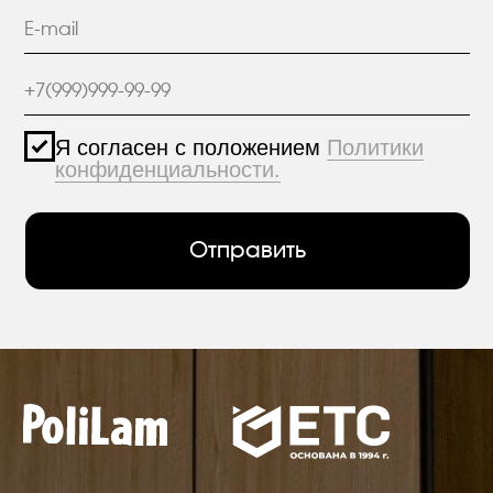
+7 (812) 426-74-47
О КОМПАНИИ
г. Санкт-Петербург,
ПРОЕКТЫ
пр. Александровской
Фермы, дом 29, корп. 3
ПРОДУКЦИЯ
МАТЕРИАЛЫ
hello@polilam.ru
КОНТАКТЫ
Политика конфиденциальности
© 2005-2025 ООО ЕТС - Строительные Системы
Персональные данные опубликованы на
сайте при наличии правовых оснований в
соответствии с ч.1 ст.6 и ст.10.1 152-ФЗ.
Субъектами установлены запреты на
обработку неограниченных кругом лиц
опубликованных персональных данных.
Создание сайта VolkovGroup