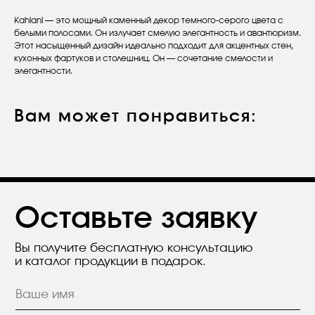
Kahlani — это мощный каменный декор темного-серого цвета с
белыми полосами. Он излучает смелую элегантность и авантюризм.
Этот насыщенный дизайн идеально подходит для акцентных стен,
кухонных фартуков и столешниц. Он — сочетание смелости и
Оставьте заявку
элегантности.
Вы получите бесплатную консультацию
и каталог продукции в подарок.
Вам может понравиться:
Я согласен с положением
Политики
конфиденциальности.
Отправить