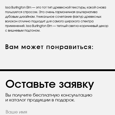
Issa Burlington Elm — это тот тип древесной текстуры, какой снова
пользуется спросом. Это очень гармоничная альтернатива
дубовым дизайнам. Уникальное сочетание фактур древесных
волокон отлично подходит для самого широкого спектра
Оставьте заявку
применений. Issa Burlington Elm — теплый светло-коричневый декор
с вишневым подтоном.
Вы получите бесплатную консультацию
и каталог продукции в подарок.
Вам может понравиться:
Я согласен с положением
Политики
конфиденциальности.
Отправить