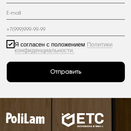
+7 (812) 426-74-47
О КОМПАНИИ
г. Санкт-Петербург,
ПРОЕКТЫ
пр. Александровской
Фермы, дом 29, корп. 3
ПРОДУКЦИЯ
МАТЕРИАЛЫ
hello@polilam.ru
КОНТАКТЫ
Политика конфиденциальности
© 2005-2025 ООО ЕТС - Строительные Системы
Персональные данные опубликованы на
сайте при наличии правовых оснований в
соответствии с ч.1 ст.6 и ст.10.1 152-ФЗ.
Субъектами установлены запреты на
обработку неограниченных кругом лиц
опубликованных персональных данных.
Создание сайта VolkovGroup