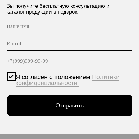
МАТЕРИАЛЫ
hello@polilam.ru
КОНТАКТЫ
Политика конфиденциальности
© 2005-2025 ООО ЕТС - Строительные Системы
Персональные данные опубликованы на сайте при
наличии правовых оснований в соответствии с ч.1
ст.6 и ст.10.1 152-ФЗ. Субъектами установлены
запреты на обработку неограниченных кругом лиц
опубликованных персональных данных.
Создание сайта VolkovGroup