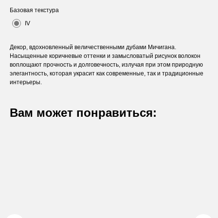
Базовая текстура
IV
Декор, вдохновленный величественными дубами Мичигана.
Насыщенные коричневые оттенки и замысловатый рисунок волокон
воплощают прочность и долговечность, излучая при этом природную
элегантность, которая украсит как современные, так и традиционные
интерьеры.
Вам может понравиться:
Оставьте заявку
Вы получите бесплатную консультацию и
каталог продукции в подарок.