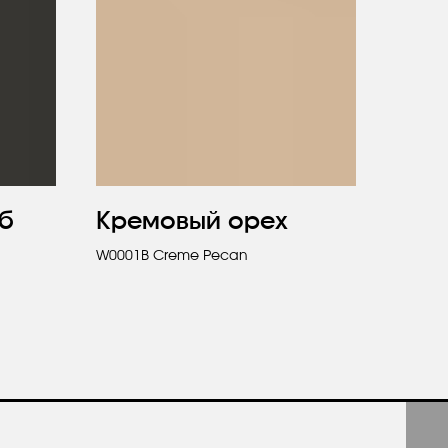
б
Кремовый орех
W0001B Creme Pecan
авьте заявку
ите бесплатную
цию и каталог продукции в