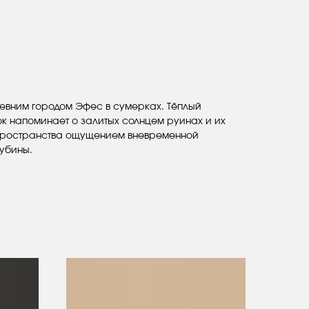
ревним городом Эфес в сумерках. Тёплый
ок напоминает о залитых солнцем руинах и их
 пространства ощущением вневременной
лубины.