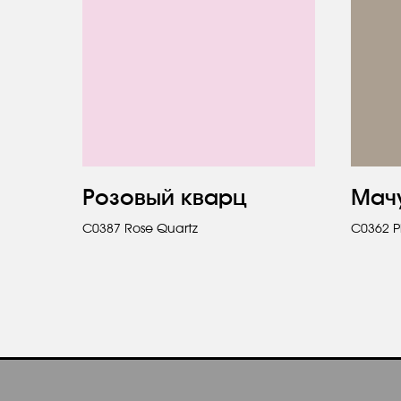
Розовый кварц
Мач
C0387 Rose Quartz
C0362 P
О КОМПАНИИ
hello@polilam.ru