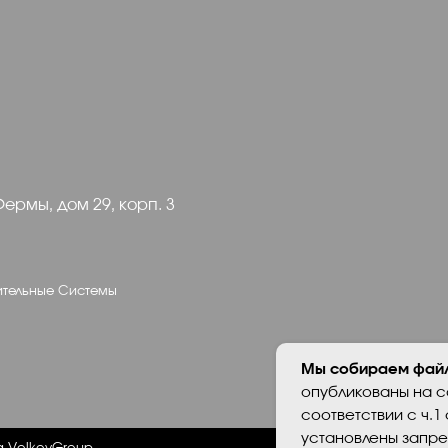
ом 29, корп. 3
Я согл
конфид
е Системы
vGroup
Персональные д
оснований в соо
установлены за
опубликованных
Мы собираем файл
опубликованы на с
соответствии с ч.1 
установлены запре