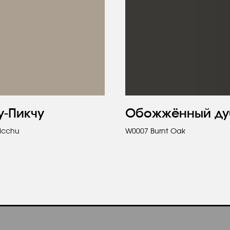
у-Пикчу
Обожжённый ду
icchu
W0007 Burnt Oak
Ост
Вы получ
консульта
подарок.