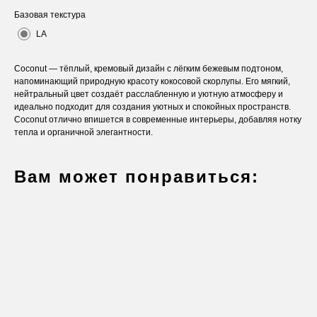
Базовая текстура
LA
Coconut — тёплый, кремовый дизайн с лёгким бежевым подтоном,
напоминающий природную красоту кокосовой скорлупы. Его мягкий,
нейтральный цвет создаёт расслабленную и уютную атмосферу и
идеально подходит для создания уютных и спокойных пространств.
Coconut отлично впишется в современные интерьеры, добавляя нотку
тепла и органичной элегантности.
Вам может понравиться:
Оставьте заявку
Вы получите бесплатную консультацию и
каталог продукции в подарок.