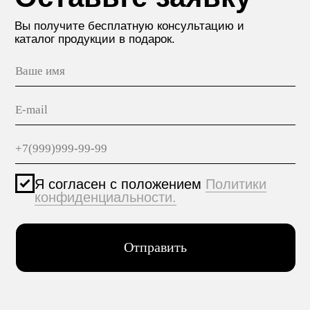
МАТЕРИАЛЫ
hello@polilam.ru
КОНТАКТЫ
Политика конфиденциальности
© 2005-2025 ООО ЕТС - Строительные Системы
Персональные данные опубликованы на сайте при
наличии правовых оснований в соответствии с ч.1
ст.6 и ст.10.1 152-ФЗ. Субъектами установлены
запреты на обработку неограниченных кругом лиц
опубликованных персональных данных.
Создание сайта VolkovGroup