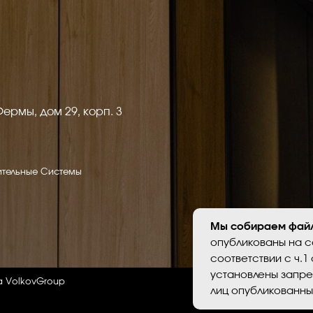
ом 29, корп. 3
Я согл
конфид
е Системы
vGroup
Персональные д
оснований в соо
установлены за
опубликованных
Мы собираем файл
опубликованы на с
соответствии с ч.1 
установлены запре
лиц опубликованны