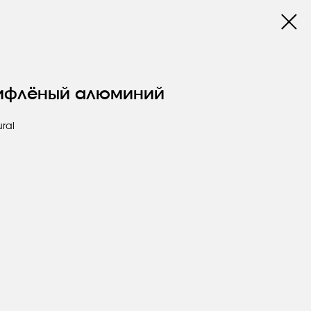
рифлёный алюминий
ural