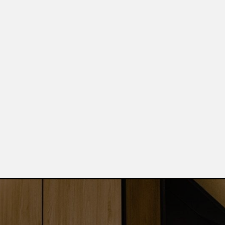
Ост
Вы получ
консульта
подарок.