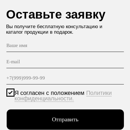
пр. Александровской Фермы,
дом 29, корп. 3
ПРОДУКЦИЯ
МАТЕРИАЛЫ
hello@polilam.ru
КОНТАКТЫ
Политика конфиденциальности
© 2005-2025 ООО ЕТС - Строительные Системы
Персональные данные опубликованы на сайте при
наличии правовых оснований в соответствии с ч.1
ст.6 и ст.10.1 152-ФЗ. Субъектами установлены
запреты на обработку неограниченных кругом лиц
опубликованных персональных данных.
Создание сайта VolkovGroup