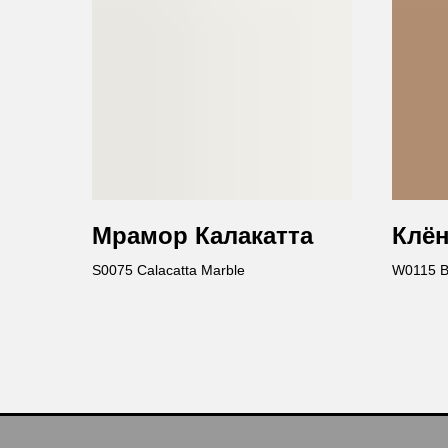
Мрамор Калакатта
Клё
S0075 Calacatta Marble
W0115 B
О КОМПАНИИ
hello@polilam.ru