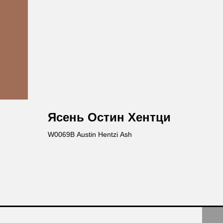
Ясень Остин Хентци
W0069B Austin Hentzi Ash
авьте заявку
те бесплатную консультацию и
одукции в подарок.