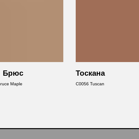
н Брюс
Тоскана
ruce Maple
C0056 Tuscan
Ост
Вы получи
каталог пр