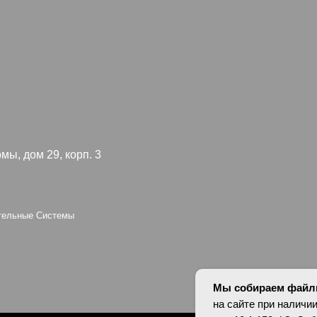
 29, корп. 3
Я согл
конфид
 Системы
oup
Персональные да
оснований в соотв
установлены запр
опубликованных 
Мы собираем файлы
на сайте при наличии