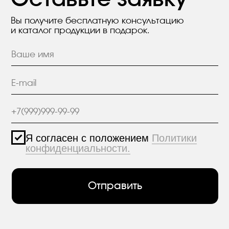
МАТЕРИАЛЫ
hello@polilam.ru
КОНТАКТЫ
Политика конфиденциальности
© 2005-2025 ООО ЕТС - Строительные Системы
Персональные данные опубликованы на
сайте при наличии правовых оснований в
соответствии с ч.1 ст.6 и ст.10.1 152-ФЗ.
Субъектами установлены запреты на
обработку неограниченных кругом лиц
опубликованных персональных данных.
Создание сайта VolkovGroup