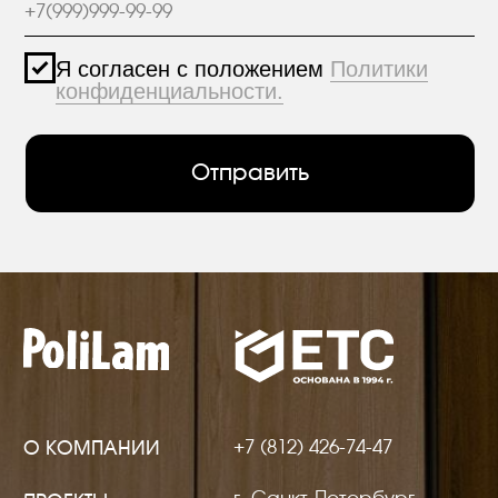
+7 (812) 426-74-47
О КОМПАНИИ
г. Санкт-Петербург,
ПРОЕКТЫ
пр. Александровской
Фермы, дом 29, корп. 3
ПРОДУКЦИЯ
МАТЕРИАЛЫ
hello@polilam.ru
КОНТАКТЫ
Политика конфиденциальности
© 2005-2025 ООО ЕТС - Строительные Системы
Персональные данные опубликованы на
сайте при наличии правовых оснований в
соответствии с ч.1 ст.6 и ст.10.1 152-ФЗ.
Субъектами установлены запреты на
обработку неограниченных кругом лиц
опубликованных персональных данных.
Создание сайта VolkovGroup