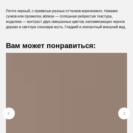
Почти черный, с примесью разных оттенков коричневого. Никаких
сучков или прожилок, вблизи — сплошная ребристая текстура,
издалека — контраст двух смешанных цветов, напоминающих черное
дерево и светлую слоновую кость. Гладкий и элегантный внешний вид.
Вам может понравиться:
Оставьте заявку
Вы получите бесплатную консультацию и
каталог продукции в подарок.