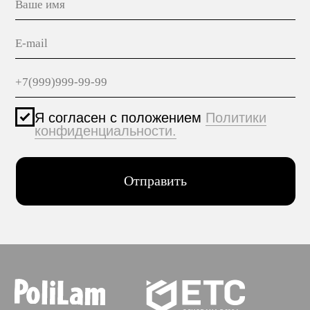
Политика конфиденциальности
© 2005-2025 ООО ЕТС - Строительные Системы
Персональные данные опубликованы на сайте при
наличии правовых оснований в соответствии с ч.1
ст.6 и ст.10.1 152-ФЗ. Субъектами установлены
запреты на обработку неограниченных кругом лиц
опубликованных персональных данных.
Создание сайта VolkovGroup