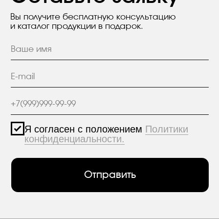
МАТЕРИАЛЫ
hello@polilam.ru
КОНТАКТЫ
Политика конфиденциальности
© 2005-2025 ООО ЕТС - Строительные Системы
Персональные данные опубликованы на
сайте при наличии правовых оснований в
соответствии с ч.1 ст.6 и ст.10.1 152-ФЗ.
Субъектами установлены запреты на
обработку неограниченных кругом лиц
опубликованных персональных данных.
Создание сайта VolkovGroup