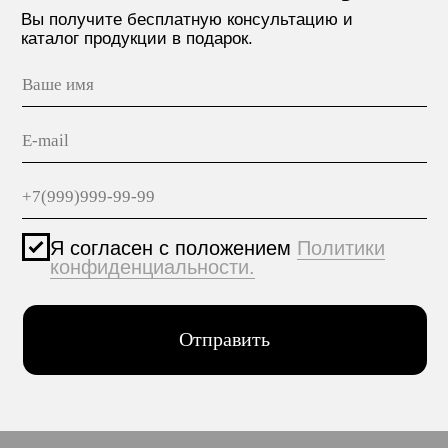
МАТЕРИАЛЫ
hello@polilam.ru
КОНТАКТЫ
Политика конфиденциальности
© 2005-2025 ООО ЕТС - Строительные Системы
Персональные данные опубликованы на сайте при
наличии правовых оснований в соответствии с ч.1
ст.6 и ст.10.1 152-ФЗ. Субъектами установлены
запреты на обработку неограниченных кругом лиц
опубликованных персональных данных.
Создание сайта VolkovGroup