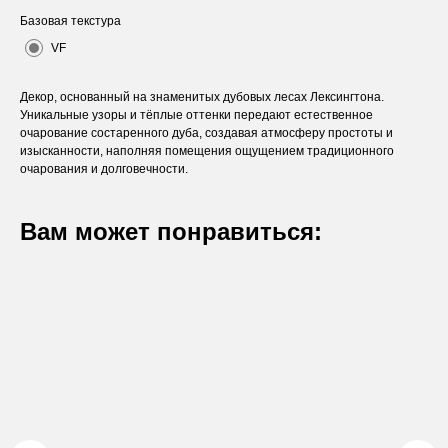
Базовая текстура
VF
Декор, основанный на знаменитых дубовых лесах Лексингтона.
Уникальные узоры и тёплые оттенки передают естественное
очарование состаренного дуба, создавая атмосферу простоты и
изысканности, наполняя помещения ощущением традиционного
очарования и долговечности.
Вам может понравиться:
Оставьте заявку
Вы получите бесплатную консультацию и
каталог продукции в подарок.