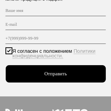
КОНТАКТЫ
Политика конфиденциальности
© 2005-2025 ООО ЕТС - Строительные Системы
Персональные данные опубликованы на сайте при
наличии правовых оснований в соответствии с ч.1
ст.6 и ст.10.1 152-ФЗ. Субъектами установлены
запреты на обработку неограниченных кругом лиц
опубликованных персональных данных.
Создание сайта VolkovGroup