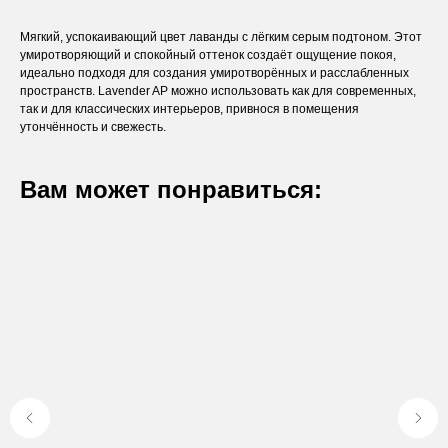
Мягкий, успокаивающий цвет лаванды с лёгким серым подтоном. Этот
умиротворяющий и спокойный оттенок создаёт ощущение покоя,
идеально подходя для создания умиротворённых и расслабленных
пространств. Lavender AP можно использовать как для современных,
так и для классических интерьеров, привнося в помещения
утончённость и свежесть.
Вам может понравиться:
Оставьте заявку
Вы получите бесплатную консультацию и
каталог продукции в подарок.