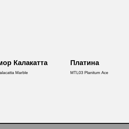
ор Калакатта
Платина
lacatta Marble
MTL03 Planitum Ace
Ост
Вы получи
каталог пр