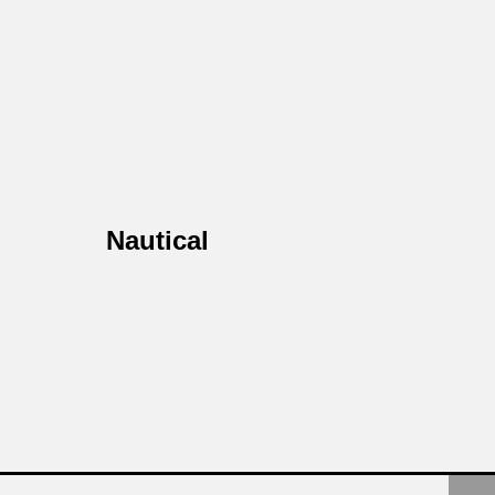
Nautical
авьте заявку
те бесплатную консультацию и
одукции в подарок.