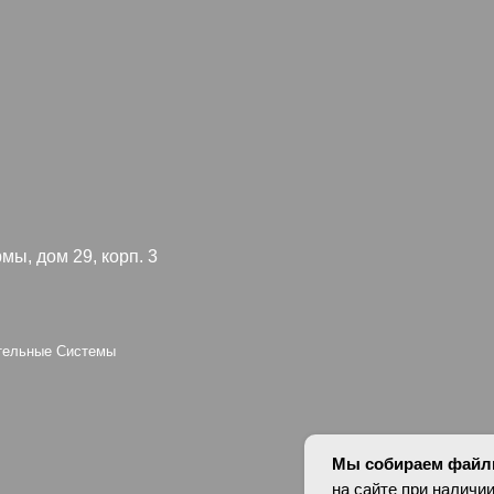
 29, корп. 3
Я согл
конфид
 Системы
oup
Персональные да
оснований в соотв
установлены запр
опубликованных 
Мы собираем файлы
на сайте при наличии