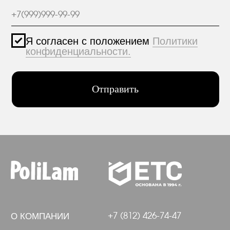
О КОМПАНИИ
+7 (812) 426-74-47
г. Санкт-Петербург,
ПРОЕКТЫ
пр. Александровской
Фермы, дом 29, корп. 3
ПРОДУКЦИЯ
МАТЕРИАЛЫ
hello@polilam.ru
КОНТАКТЫ
Политика конфиденциальности
© 2005-2025 ООО ЕТС - Строительные Системы
Персональные данные опубликованы на
сайте при наличии правовых оснований в
соответствии с ч.1 ст.6 и ст.10.1 152-ФЗ.
Субъектами установлены запреты на
обработку неограниченных кругом лиц
опубликованных персональных данных.
Создание сайта VolkovGroup