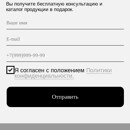
МАТЕРИАЛЫ
hello@polilam.ru
КОНТАКТЫ
Политика конфиденциальности
© 2005-2025 ООО ЕТС - Строительные Системы
Персональные данные опубликованы на сайте при
наличии правовых оснований в соответствии с ч.1
ст.6 и ст.10.1 152-ФЗ. Субъектами установлены
запреты на обработку неограниченных кругом лиц
опубликованных персональных данных.
Создание сайта VolkovGroup