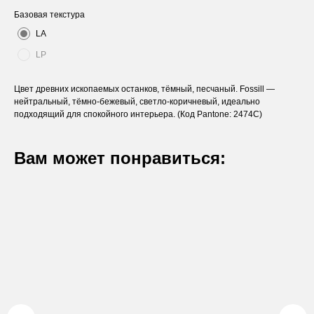
Базовая текстура
LA
LP
Цвет древних ископаемых останков, тёмный, песчаный. Fossill —
нейтральный, тёмно-бежевый, светло-коричневый, идеально
подходящий для спокойного интерьера. (Код Pantone: 2474C)
Вам может понравиться:
Оставьте заявку
Вы получите бесплатную консультацию и
каталог продукции в подарок.