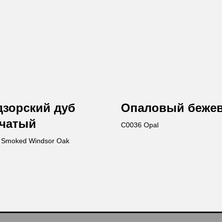
зорский дуб
Опаловый беже
чатый
C0036 Opal
Smoked Windsor Oak
Ост
Вы получи
каталог пр