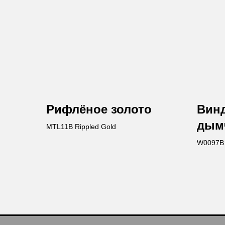
Рифлёное золото
Винд
дым
MTL11B Rippled Gold
W0097B 