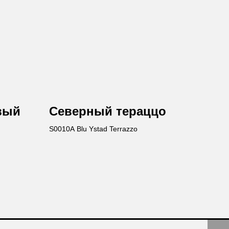
вый
Северный тераццо
S0010A Blu Ystad Terrazzo
авьте заявку
те бесплатную консультацию и
одукции в подарок.