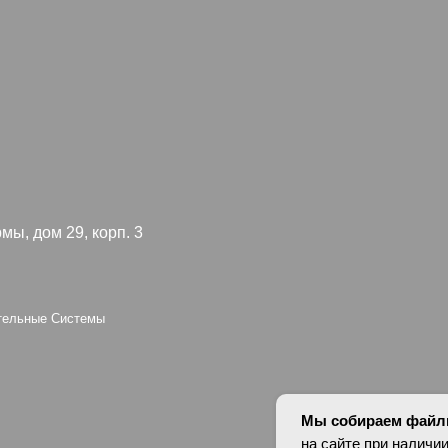
 29, корп. 3
Я согл
конфид
 Системы
oup
Персональные да
оснований в соотв
установлены запр
опубликованных 
Мы собираем файлы
на сайте при наличии