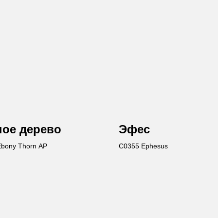
ое дерево
Эфес
bony Thorn AP
C0355 Ephesus
Ост
Вы получи
каталог пр