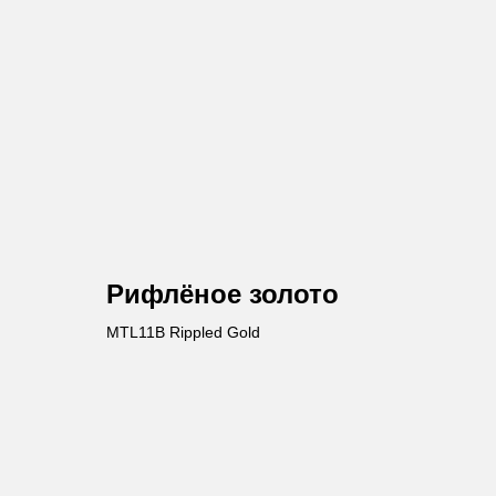
Рифлёное золото
MTL11B Rippled Gold
авьте заявку
те бесплатную консультацию и
одукции в подарок.