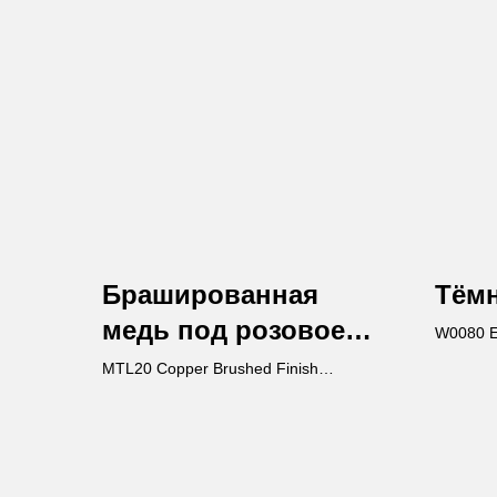
Брашированная
Тёмн
медь под розовое
W0080 E
золото
MTL20 Copper Brushed Finish
Horizontal Rosegold