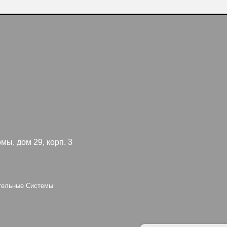
 29, корп. 3
Я согл
конфид
 Системы
oup
Персональные да
оснований в соотв
установлены запр
опубликованных 