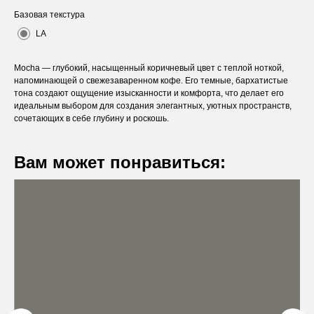
Базовая текстура
LA
Mocha — глубокий, насыщенный коричневый цвет с теплой ноткой,
напоминающей о свежезаваренном кофе. Его темные, бархатистые
тона создают ощущение изысканности и комфорта, что делает его
идеальным выбором для создания элегантных, уютных пространств,
сочетающих в себе глубину и роскошь.
Вам может понравиться:
Оставьте заявку
Вы получите бесплатную консультацию и
каталог продукции в подарок.