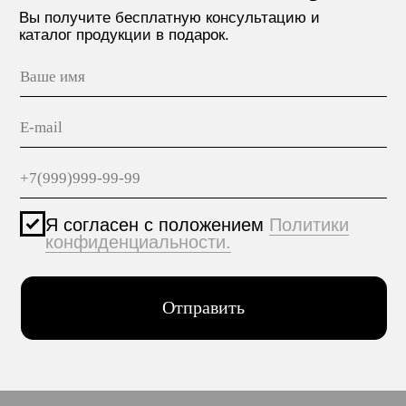
МАТЕРИАЛЫ
hello@polilam.ru
КОНТАКТЫ
Политика конфиденциальности
© 2005-2025 ООО ЕТС - Строительные Системы
Персональные данные опубликованы на сайте при
наличии правовых оснований в соответствии с ч.1
ст.6 и ст.10.1 152-ФЗ. Субъектами установлены
запреты на обработку неограниченных кругом лиц
опубликованных персональных данных.
Создание сайта VolkovGroup