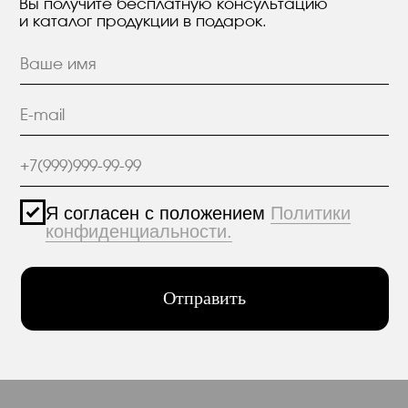
МАТЕРИАЛЫ
hello@polilam.ru
КОНТАКТЫ
Политика конфиденциальности
© 2005-2025 ООО ЕТС - Строительные Системы
Персональные данные опубликованы на
сайте при наличии правовых оснований в
соответствии с ч.1 ст.6 и ст.10.1 152-ФЗ.
Субъектами установлены запреты на
обработку неограниченных кругом лиц
опубликованных персональных данных.
Создание сайта VolkovGroup