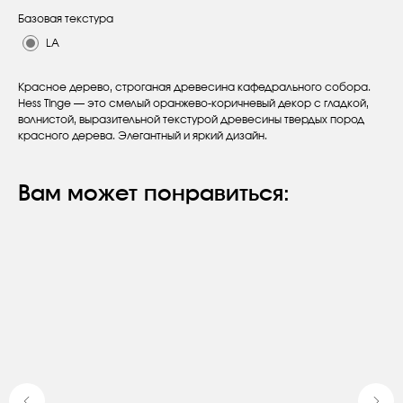
Базовая текстура
LA
Красное дерево, строганая древесина кафедрального собора.
Hess Tinge — это смелый оранжево-коричневый декор с гладкой,
волнистой, выразительной текстурой древесины твердых пород
красного дерева. Элегантный и яркий дизайн.
Вам может понравиться:
Оставьте заявку
Вы получите бесплатную консультацию
и каталог продукции в подарок.