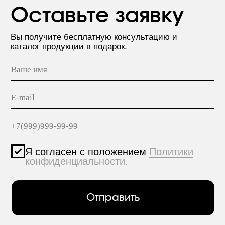
дом 29, корп. 3
ПРОДУКЦИЯ
hello@polilam.ru
МАТЕРИАЛЫ
КОНТАКТЫ
Политика конфиденциальности
© 2005-2025 ООО ЕТС - Строительные Системы
Персональные данные опубликованы на сайте при
наличии правовых оснований в соответствии с ч.1
ст.6 и ст.10.1 152-ФЗ. Субъектами установлены
запреты на обработку неограниченных кругом лиц
опубликованных персональных данных.
Создание сайта VolkovGroup