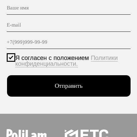
КОНТАКТЫ
Политика конфиденциальности
© 2005-2025 ООО ЕТС - Строительные Системы
Персональные данные опубликованы на сайте при
наличии правовых оснований в соответствии с ч.1
ст.6 и ст.10.1 152-ФЗ. Субъектами установлены
запреты на обработку неограниченных кругом лиц
опубликованных персональных данных.
Создание сайта VolkovGroup