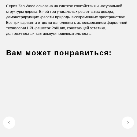
Серия Zen Wood основана на синтезе спокойствия и натуральной
структуры дерева. В ней три уникальных решетчатых декора,
демонстрирующих красоты природы в современных пространствах.
Все три варианта отделки выполнены с использованием фирменной
технологии HPL-решеток PoliLam, сочетающей эстетику,
долговечность и тактильную привлекательность.
Вам может понравиться:
Оставьте заявку
Вы получите бесплатную консультацию и
каталог продукции в подарок.