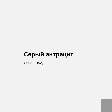
Серый антрацит
C0032 Davy
авьте заявку
те бесплатную консультацию и
одукции в подарок.