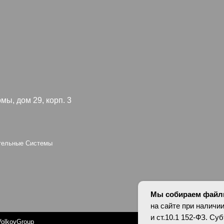
 29, корп. 3
Я согл
конфид
 Системы
oup
Персональные да
оснований в соотв
установлены запр
опубликованных 
Мы собираем файлы
на сайте при наличии
и ст.10.1 152-ФЗ. С