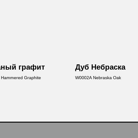
аный графит
Дуб Небраска
Hammered Graphite
W0002A Nebraska Oak
Ост
Вы получи
каталог пр