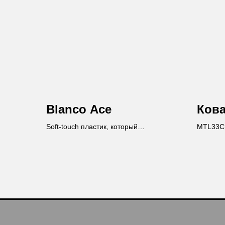
Blanco Ace
Ков
Soft-touch пластик, который
MTL33C 
восстанавливается при нагревании
О КОМПАНИИ
hello@polilam.ru